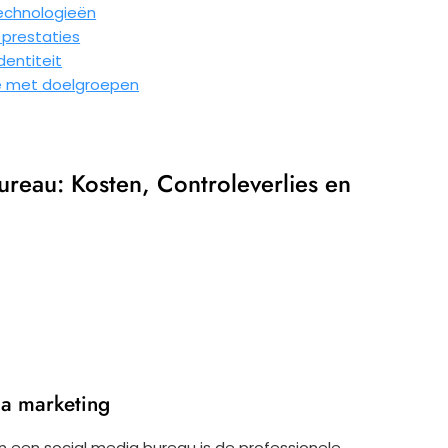
echnologieën
 prestaties
entiteit
ie met doelgroepen
reau: Kosten, Controleverlies en
ia marketing
an een social media bureau is de professionele