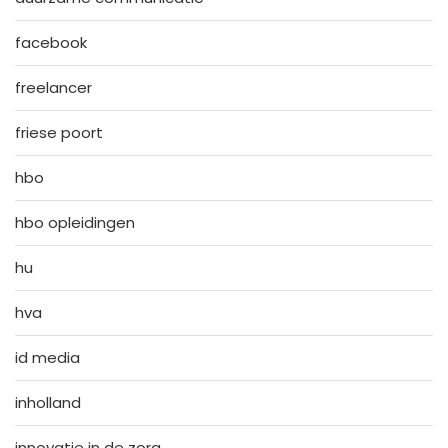
facebook
freelancer
friese poort
hbo
hbo opleidingen
hu
hva
id media
inholland
innovatie in de zorg