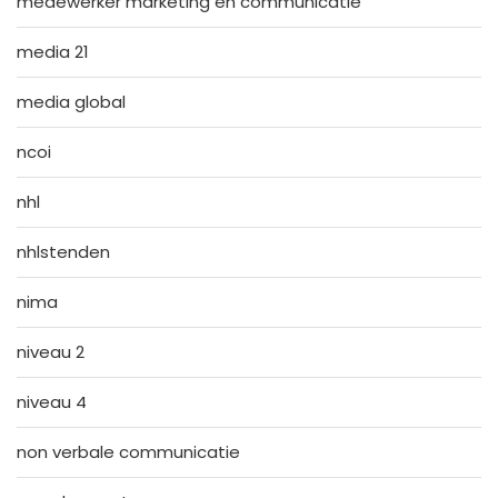
medewerker marketing en communicatie
media 21
media global
ncoi
nhl
nhlstenden
nima
niveau 2
niveau 4
non verbale communicatie