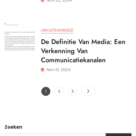
Nov 22, 2024
UNCATEGORIZED
De Definitie Van Media: Een
Verkenning Van
Communicatiekanalen
Nov 21, 2024
Posts
Pagina
Pagina
Pagina
1
2
3
pagination
Zoeken