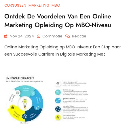
CURSUSSEN
MARKETING
MBO
Ontdek De Voordelen Van Een Online
Marketing Opleiding Op MBO-Niveau
Op
Nov 24, 2024
Commotie
Reactie
Ontdek
Online Marketing Opleiding op MBO-niveau: Een Stap naar
De
Voordelen
een Succesvolle Carrière in Digitale Marketing Met
Van
Een
Online
Marketing
Opleiding
Op
MBO-
Niveau