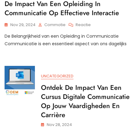
De Impact Van Een Opleiding In
Communicatie Op Effectieve Interactie
Op
Nov 29, 2024
Commotie
Reactie
De
De Belangrijkheid van een Opleiding in Communicatie
Impact
Van
Communicatie is een essentieel aspect van ons dagelijks
Een
Opleiding
In
Communicatie
Op
UNCATEGORIZED
Effectieve
Interactie
Ontdek De Impact Van Een
Cursus Digitale Communicatie
Op Jouw Vaardigheden En
Carrière
Nov 28, 2024