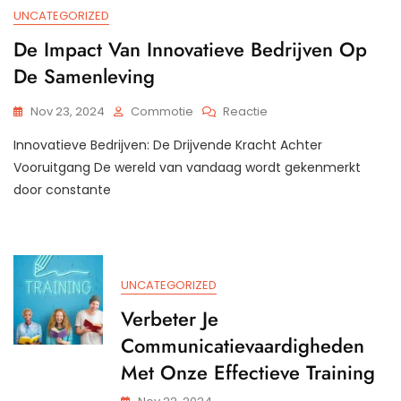
UNCATEGORIZED
De Impact Van Innovatieve Bedrijven Op
De Samenleving
Op
Nov 23, 2024
Commotie
Reactie
De
Innovatieve Bedrijven: De Drijvende Kracht Achter
Impact
Van
Vooruitgang De wereld van vandaag wordt gekenmerkt
Innovatieve
door constante
Bedrijven
Op
De
Samenleving
UNCATEGORIZED
Verbeter Je
Communicatievaardigheden
Met Onze Effectieve Training