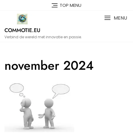
Naar
TOP MENU
de
inhoud
MENU
gaan
COMMOTIE.EU
Verbind de wereld met innovatie en passie.
november 2024