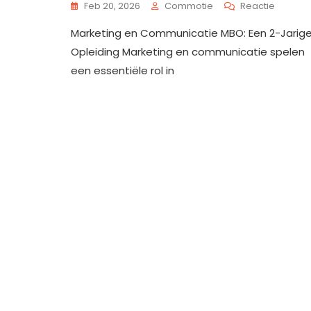
Op
Feb 20, 2026
Commotie
Reactie
Tweejar
Marketing en Communicatie MBO: Een 2-Jarig
MBO-
Opleidi
Opleiding Marketing en communicatie spelen
Marketi
een essentiële rol in
En
Commun