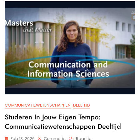
Een
Nieuwe
Dimensie
Van
Verbinding
COMMUNICATIEWETENSCHAPPEN
DEELTIJD
Studeren In Jouw Eigen Tempo:
Communicatiewetenschappen Deeltijd
Op
Feb 18, 2026
Commotie
Reactie