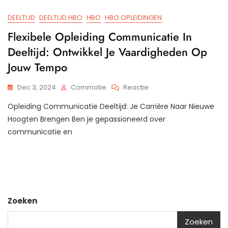
DEELTIJD
DEELTIJD HBO
HBO
HBO OPLEIDINGEN
Flexibele Opleiding Communicatie In
Deeltijd: Ontwikkel Je Vaardigheden Op
Jouw Tempo
Op
Dec 3, 2024
Commotie
Reactie
Flexibele
Opleiding Communicatie Deeltijd: Je Carrière Naar Nieuwe
Opleiding
Communicatie
Hoogten Brengen Ben je gepassioneerd over
In
communicatie en
Deeltijd:
Ontwikkel
Je
Vaardigheden
Op
Jouw
Tempo
Zoeken
Zoeken