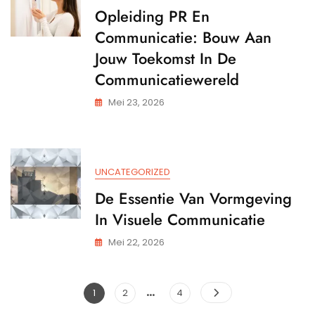
Opleiding PR En
Communicatie: Bouw Aan
Jouw Toekomst In De
Communicatiewereld
Mei 23, 2026
UNCATEGORIZED
De Essentie Van Vormgeving
In Visuele Communicatie
Mei 22, 2026
…
Posts
Pagina
Pagina
Pagina
1
2
4
pagination