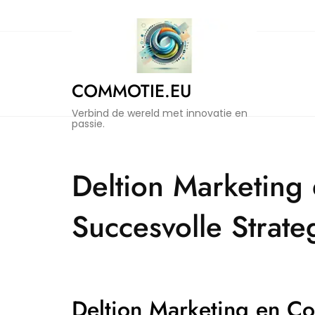
Naar
de
inhoud
gaan
COMMOTIE.EU
Verbind de wereld met innovatie en
passie.
Deltion Marketing
Succesvolle Strate
Deltion Marketing en C