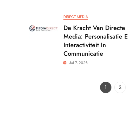
Communi
DIRECT MEDIA
De Kracht Van Directe
Media: Personalisatie 
Interactiviteit In
Communicatie
Jul 7, 2026
Pagina
Pag
1
2