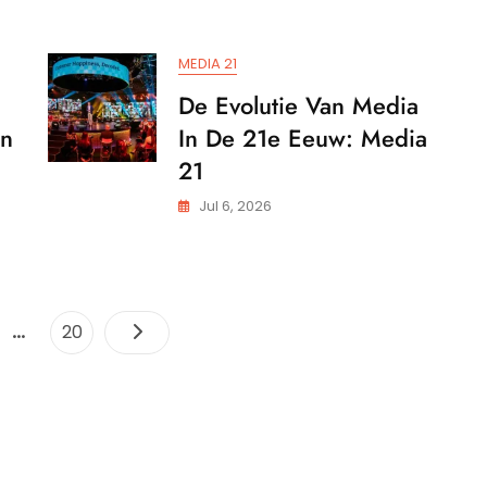
catie
Norm
In
Communicatie
MEDIA 21
De Evolutie Van Media
En
In De 21e Eeuw: Media
21
Jul 6, 2026
Posts
…
ina
Pagina
20
pagination