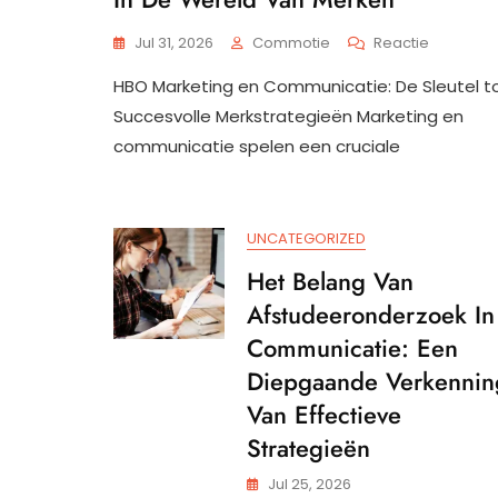
Op
Jul 31, 2026
Commotie
Reactie
HBO
HBO Marketing en Communicatie: De Sleutel t
Marketin
En
Succesvolle Merkstrategieën Marketing en
Communic
communicatie spelen een cruciale
Bouw
Aan
Een
Succesvo
UNCATEGORIZED
Toekoms
In
Het Belang Van
De
Afstudeeronderzoek In
Wereld
Van
Communicatie: Een
Merken
Diepgaande Verkennin
Van Effectieve
Strategieën
Jul 25, 2026