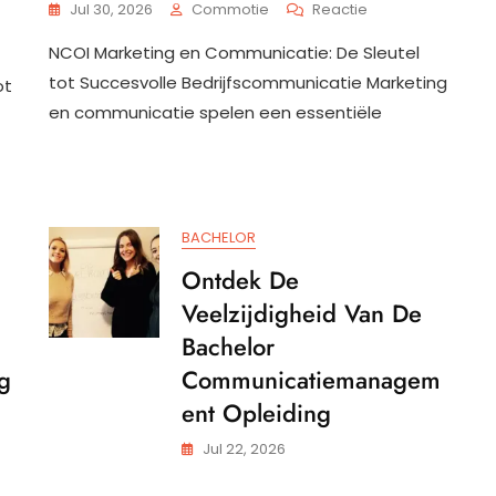
Op
Jul 30, 2026
Commotie
Reactie
Verdiep
NCOI Marketing en Communicatie: De Sleutel
Je
In
tot Succesvolle Bedrijfscommunicatie Marketing
ot
g
Marketing
en communicatie spelen een essentiële
En
atie:
Communicatie
Met
NCOI
lle
BACHELOR
t
Ontdek De
Veelzijdigheid Van De
Bachelor
g
Communicatiemanagem
Ent Opleiding
Jul 22, 2026