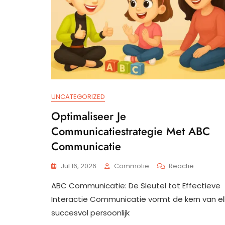
UNCATEGORIZED
Optimaliseer Je
Communicatiestrategie Met ABC
Communicatie
Op
Jul 16, 2026
Commotie
Reactie
Optimali
ABC Communicatie: De Sleutel tot Effectieve
Je
Communic
Interactie Communicatie vormt de kern van el
Met
succesvol persoonlijk
ABC