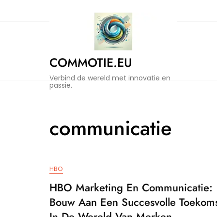
Naar
de
inhoud
gaan
COMMOTIE.EU
Verbind de wereld met innovatie en
passie.
communicatie
HBO
HBO Marketing En Communicatie:
Bouw Aan Een Succesvolle Toekom
In De Wereld Van Merken