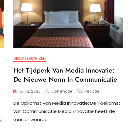
UNCATEGORIZED
Het Tijdperk Van Media Innovatie:
De Nieuwe Norm In Communicatie
Op
Jul 12, 2026
Commotie
Reactie
Het
De Opkomst van Media Innovatie: De Toekomst
Tijdperk
seer
Van
van Communicatie Media innovatie heeft de
Media
atiestrategie
manier waarop
k
Innovatie:
De
Nieuwe