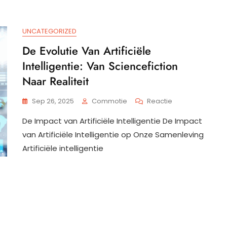
UNCATEGORIZED
De Evolutie Van Artificiële
Intelligentie: Van Sciencefiction
Naar Realiteit
Op
Sep 26, 2025
Commotie
Reactie
De
De Impact van Artificiële Intelligentie De Impact
Evolutie
Van
van Artificiële Intelligentie op Onze Samenleving
Artificiële
Artificiële intelligentie
Intelligentie:
Van
Sciencefiction
Naar
Realiteit