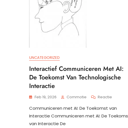
UNCATEGORIZED
Interactief Communiceren Met AI:
De Toekomst Van Technologische
Interactie
Op
Feb 19, 2026
Commotie
Reactie
Interacti
Communiceren met AI: De Toekomst van
Commun
Met
Interactie Communiceren met AI: De Toekoms
AI:
van Interactie De
De