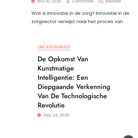
Op
Nov 10, 2025
Commotie
Reactie
Het
Wat is innovatie in de zorg? Innovatie in de
Belang
Van
zorgsector verwijst naar het proces van
Innovati
In
De
Zorg:
UNCATEGORIZED
Wat
Houdt
De Opkomst Van
Het
Kunstmatige
Precies
In?
Intelligentie: Een
Diepgaande Verkenning
Van De Technologische
Revolutie
Sep 24, 2025