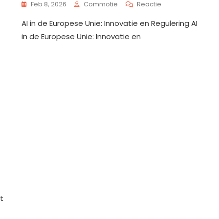
Op
Feb 8, 2026
Commotie
Reactie
De
AI in de Europese Unie: Innovatie en Regulering AI
Toekomst
Van
in de Europese Unie: Innovatie en
AI
In
De
EU:
Innovatie
En
Regulering
ef
iceren
t