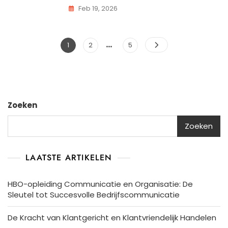
Feb 19, 2026
…
Posts
Pagina
Pagina
Pagina
1
2
5
pagination
Zoeken
Zoeken
LAATSTE ARTIKELEN
HBO-opleiding Communicatie en Organisatie: De
Sleutel tot Succesvolle Bedrijfscommunicatie
De Kracht van Klantgericht en Klantvriendelijk Handelen