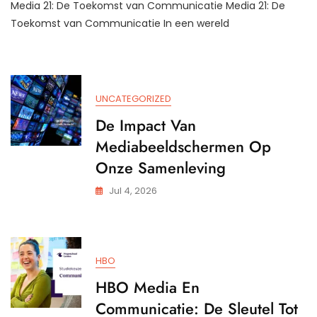
Media 21: De Toekomst van Communicatie Media 21: De
Evolutie
Van
Toekomst van Communicatie In een wereld
Media
In
De
21e
Eeuw:
UNCATEGORIZED
Media
21
De Impact Van
Mediabeeldschermen Op
Onze Samenleving
Jul 4, 2026
HBO
HBO Media En
Communicatie: De Sleutel Tot