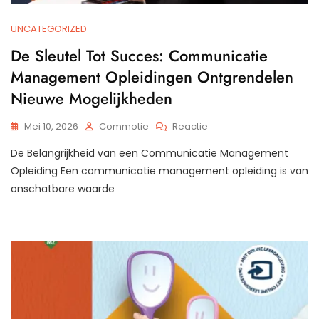
UNCATEGORIZED
De Sleutel Tot Succes: Communicatie
Management Opleidingen Ontgrendelen
Nieuwe Mogelijkheden
Op
Mei 10, 2026
Commotie
Reactie
De
De Belangrijkheid van een Communicatie Management
Sleutel
Tot
Opleiding Een communicatie management opleiding is van
Succes:
onschatbare waarde
Communicatie
Management
Opleidingen
Ontgrendelen
Nieuwe
Mogelijkheden