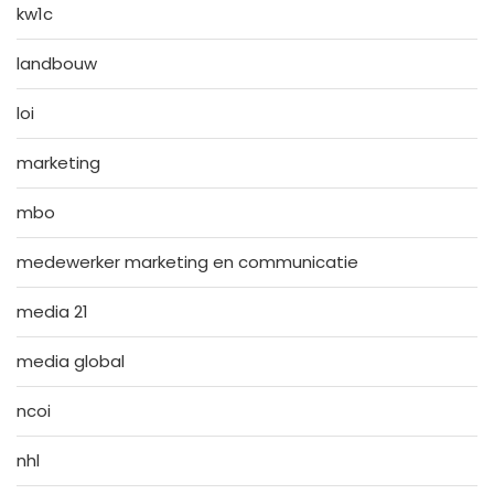
kw1c
landbouw
loi
marketing
mbo
medewerker marketing en communicatie
media 21
media global
ncoi
nhl