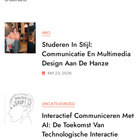
MBO-
Niveau:
Een
Fundamentele
Stap
HBO
Naar
Succes
Studeren In Stijl:
Communicatie En Multimedia
Design Aan De Hanze
Mrt 23, 2026
UNCATEGORIZED
Interactief Communiceren Met
AI: De Toekomst Van
Technologische Interactie