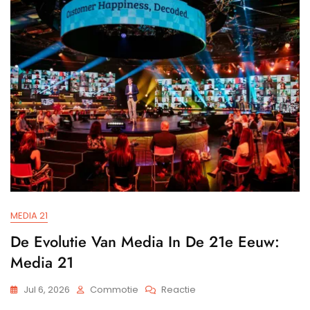
In
De
Moderne
Samenleving
MEDIA 21
De Evolutie Van Media In De 21e Eeuw:
Media 21
Op
Jul 6, 2026
Commotie
Reactie
De