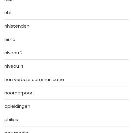
nhl
nhlstenden
nima
niveau 2
niveau 4
non verbale communicatie
noorderpoort
opleidingen
philips
pos media