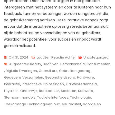
optimaliseren. Door inzicht te krijgen in hoe gebruikers
interageren met het systeem en door te luisteren naar hun
feedback, kunnen verbeteringen worden aangebracht die
de gebruikservaring verrijken. Deze iteratieve aanpak zorgt
ervoor dat de interactieve oplossing steeds beter aansluit
bij de behoeften en verwachtingen van de gebruikers,
waardoor het potentieel voor succes en impact wordt
gemaximaliseerd.
Op
Okt 31, 2024
Laat Een Reactie Achter
Uncategorized
Tags
De
Augmented Reality
,
Bedrijven
,
Betrokkenheid
,
Consumenten
Kracht
,
Digitale Ervaringen
,
Gebruikers
,
Gebruikersgedrag
,
Van
Gegevens Verzamelen
,
Gezondheidszorg
,
Hardware
,
Interactieve
Interactie
,
Interactieve Oplossingen
,
Klanttevredenheid
,
Oplossingen
Loyaliteit
,
Onderwijs
,
Retailsector
,
Sectoren
,
Software
,
In
Stemcommando's
,
Tactiele Interfaces
,
Technologie
,
De
Toekomstige Technologieën
,
Virtuele Realiteit
,
Voordelen
Moderne