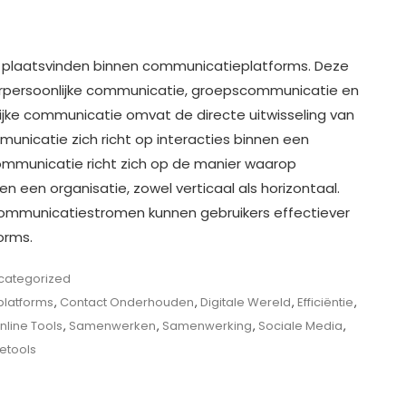
e plaatsvinden binnen communicatieplatforms. Deze
erpersoonlijke communicatie, groepscommunicatie en
ijke communicatie omvat de directe uitwisseling van
municatie zich richt op interacties binnen een
ommunicatie richt zich op de manier waarop
n een organisatie, zowel verticaal als horizontaal.
 communicatiestromen kunnen gebruikers effectiever
orms.
categorized
latforms
,
Contact Onderhouden
,
Digitale Wereld
,
Efficiëntie
,
nline Tools
,
Samenwerken
,
Samenwerking
,
Sociale Media
,
etools
e
catieplatforms