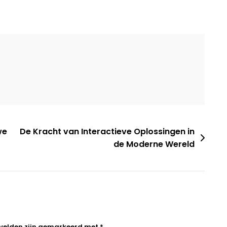
erking
viteit
we
De Kracht van Interactieve Oplossingen in
de Moderne Wereld
 velden zijn gemarkeerd met
*