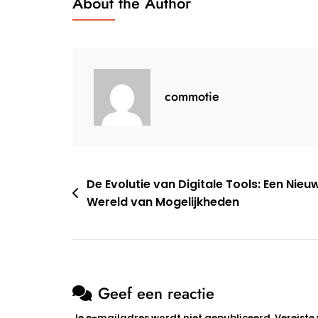
About the Author
Op
Samenw
En
Connecti
commotie
Berichtnavigatie
De Evolutie van Digitale Tools: Een Nieu
Wereld van Mogelijkheden
Geef een reactie
Je e-mailadres wordt niet gepubliceerd.
Vereiste