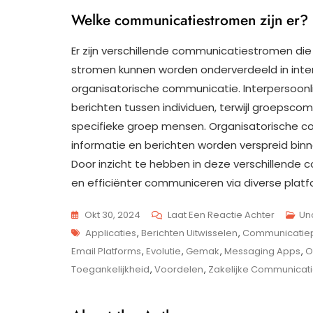
Welke communicatiestromen zijn er?
Er zijn verschillende communicatiestromen di
stromen kunnen worden onderverdeeld in int
organisatorische communicatie. Interpersoonl
berichten tussen individuen, terwijl groepscom
specifieke groep mensen. Organisatorische c
informatie en berichten worden verspreid binne
Door inzicht te hebben in deze verschillende
en efficiënter communiceren via diverse platf
Op
Okt 30, 2024
Laat Een Reactie Achter
Un
Tags
De
Applicaties
,
Berichten Uitwisselen
,
Communicatiep
Impact
Email Platforms
,
Evolutie
,
Gemak
,
Messaging Apps
,
O
Van
Toegankelijkheid
,
Voordelen
,
Zakelijke Communicati
Modern
Communi