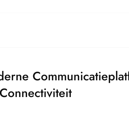
derne Communicatieplat
onnectiviteit