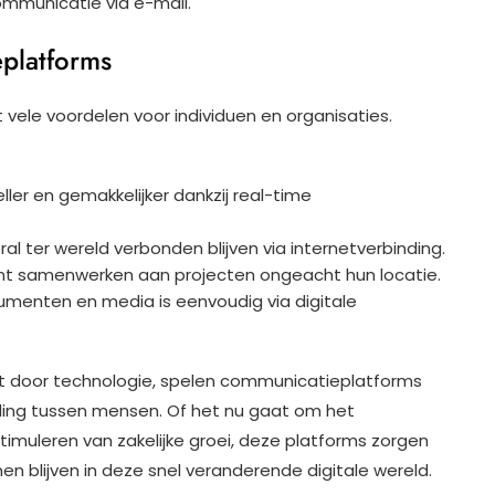
mmunicatie via e-mail.
platforms
vele voordelen voor individuen en organisaties.
er en gemakkelijker dankzij real-time
l ter wereld verbonden blijven via internetverbinding.
nt samenwerken aan projecten ongeacht hun locatie.
umenten en media is eenvoudig via digitale
t door technologie, spelen communicatieplatforms
inding tussen mensen. Of het nu gaat om het
timuleren van zakelijke groei, deze platforms zorgen
nen blijven in deze snel veranderende digitale wereld.