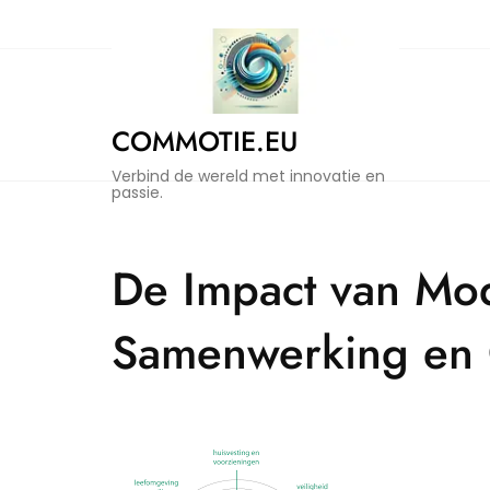
Naar
de
inhoud
gaan
COMMOTIE.EU
Verbind de wereld met innovatie en
passie.
De Impact van Mo
Samenwerking en C