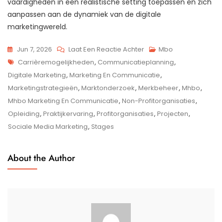
vaardigheden in een realistische setting toepassen en zich
aanpassen aan de dynamiek van de digitale
marketingwereld.
Op
Jun 7, 2026
Laat Een Reactie Achter
Mbo
Tags
MHBO
Carrièremogelijkheden
,
Communicatieplanning
,
Marketing
Digitale Marketing
,
Marketing En Communicatie
,
En
Marketingstrategieën
,
Marktonderzoek
,
Merkbeheer
,
Mhbo
,
Communicatie:
Mhbo Marketing En Communicatie
,
Non-Profitorganisaties
,
De
Opleiding
,
Praktijkervaring
,
Profitorganisaties
,
Projecten
,
Sleutel
Sociale Media Marketing
,
Stages
Tot
Succes
About the Author
In
De
Digitale
Wereld