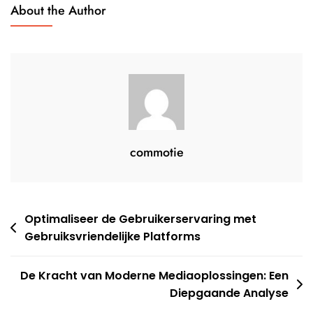
Voor
About the Author
De
Toekomst
commotie
Berichtnavigatie
Optimaliseer de Gebruikerservaring met
Gebruiksvriendelijke Platforms
De Kracht van Moderne Mediaoplossingen: Een
Diepgaande Analyse