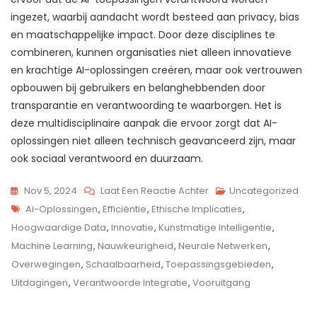
ingezet, waarbij aandacht wordt besteed aan privacy, bias
en maatschappelijke impact. Door deze disciplines te
combineren, kunnen organisaties niet alleen innovatieve
en krachtige AI-oplossingen creëren, maar ook vertrouwen
opbouwen bij gebruikers en belanghebbenden door
transparantie en verantwoording te waarborgen. Het is
deze multidisciplinaire aanpak die ervoor zorgt dat AI-
oplossingen niet alleen technisch geavanceerd zijn, maar
ook sociaal verantwoord en duurzaam.
Op
Nov 5, 2024
Laat Een Reactie Achter
Uncategorized
Tags
De
Ai-Oplossingen
,
Efficiëntie
,
Ethische Implicaties
,
Kracht
Hoogwaardige Data
,
Innovatie
,
Kunstmatige Intelligentie
,
Van
Machine Learning
,
Nauwkeurigheid
,
Neurale Netwerken
,
AI-
Overwegingen
,
Schaalbaarheid
,
Toepassingsgebieden
,
Oplossingen:
Uitdagingen
,
Verantwoorde Integratie
,
Vooruitgang
Innovatie