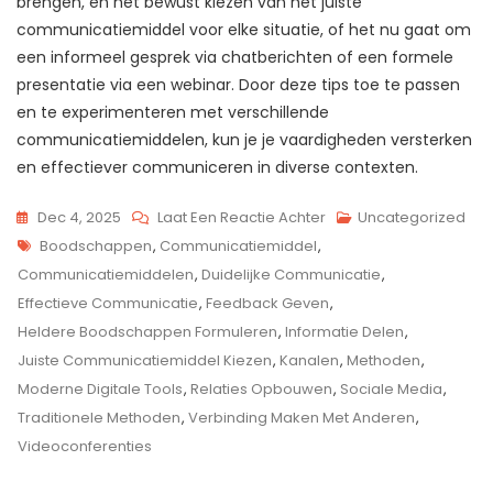
brengen, en het bewust kiezen van het juiste
communicatiemiddel voor elke situatie, of het nu gaat om
een informeel gesprek via chatberichten of een formele
presentatie via een webinar. Door deze tips toe te passen
en te experimenteren met verschillende
communicatiemiddelen, kun je je vaardigheden versterken
en effectiever communiceren in diverse contexten.
Op
Dec 4, 2025
Laat Een Reactie Achter
Uncategorized
Tags
Het
Boodschappen
,
Communicatiemiddel
,
Belang
Communicatiemiddelen
,
Duidelijke Communicatie
,
Van
Effectieve Communicatie
,
Feedback Geven
,
Effectieve
Heldere Boodschappen Formuleren
,
Informatie Delen
,
Communicatiemiddele
Juiste Communicatiemiddel Kiezen
,
Kanalen
,
Methoden
,
In
Moderne Digitale Tools
,
Relaties Opbouwen
,
Sociale Media
,
De
Traditionele Methoden
,
Verbinding Maken Met Anderen
,
Moderne
Videoconferenties
Samenleving