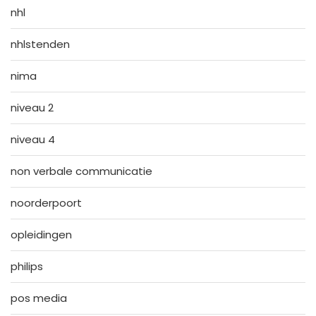
nhl
nhlstenden
nima
niveau 2
niveau 4
non verbale communicatie
noorderpoort
opleidingen
philips
pos media