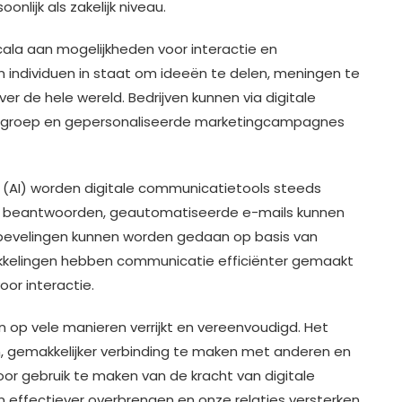
nlijk als zakelijk niveau.
ala aan mogelijkheden voor interactie en
n individuen in staat om ideeën te delen, meningen te
r de hele wereld. Bedrijven kunnen via digitale
elgroep en gepersonaliseerde marketingcampagnes
 (AI) worden digitale communicatietools steeds
n beantwoorden, geautomatiseerde e-mails kunnen
evelingen kunnen worden gedaan op basis van
kkelingen hebben communicatie efficiënter gemaakt
or interactie.
 op vele manieren verrijkt en vereenvoudigd. Het
n, gemakkelijker verbinding te maken met anderen en
or gebruik te maken van de kracht van digitale
ffectiever overbrengen en onze relaties versterken