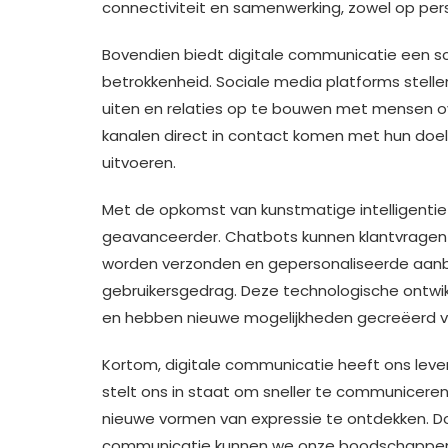
connectiviteit en samenwerking, zowel op persoo
Bovendien biedt digitale communicatie een sc
betrokkenheid. Sociale media platforms stelle
uiten en relaties op te bouwen met mensen ove
kanalen direct in contact komen met hun do
uitvoeren.
Met de opkomst van kunstmatige intelligentie
geavanceerder. Chatbots kunnen klantvrage
worden verzonden en gepersonaliseerde aanb
gebruikersgedrag. Deze technologische ontwi
en hebben nieuwe mogelijkheden gecreëerd vo
Kortom, digitale communicatie heeft ons leven
stelt ons in staat om sneller te communicere
nieuwe vormen van expressie te ontdekken. Do
communicatie kunnen we onze boodschappen e