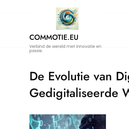
Naar
de
inhoud
gaan
COMMOTIE.EU
Verbind de wereld met innovatie en
passie.
De Evolutie van D
Gedigitaliseerde 