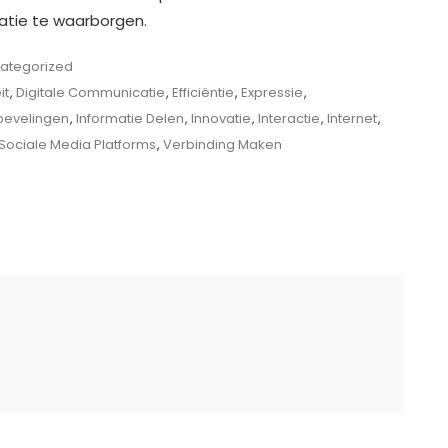
catie te waarborgen.
ategorized
it
,
Digitale Communicatie
,
Efficiëntie
,
Expressie
,
bevelingen
,
Informatie Delen
,
Innovatie
,
Interactie
,
Internet
,
Sociale Media Platforms
,
Verbinding Maken
catie:
ng
liseerde