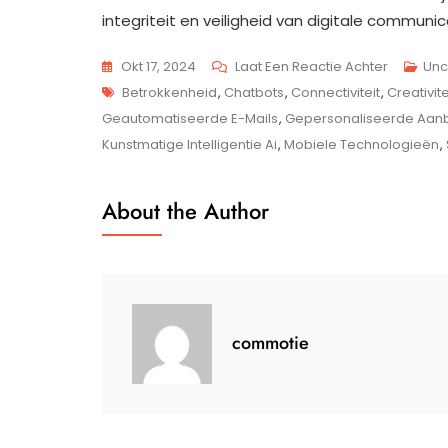
integriteit en veiligheid van digitale communi
Op
Okt 17, 2024
Laat Een Reactie Achter
Unc
Tags
De
Betrokkenheid
,
Chatbots
,
Connectiviteit
,
Creativite
Evolutie
Geautomatiseerde E-Mails
,
Gepersonaliseerde Aan
Van
Kunstmatige Intelligentie Ai
,
Mobiele Technologieën
,
Digitale
Communi
About the Author
Verbindi
In
Een
Gedigita
Wereld
commotie