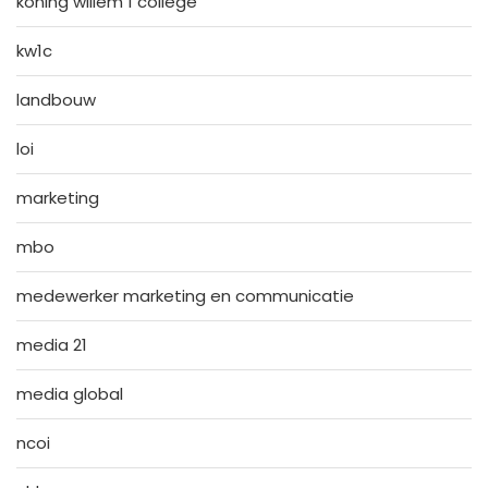
koning willem 1 college
kw1c
landbouw
loi
marketing
mbo
medewerker marketing en communicatie
media 21
media global
ncoi