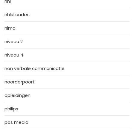
nhl
nhlstenden
nima
niveau 2
niveau 4
non verbale communicatie
noorderpoort
opleidingen
philips
pos media