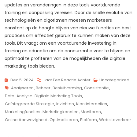
updates en veranderingen in deze tools voortdurende
training en aanpassing vereisen. Door de snelle evolutie van
technologieën en algoritmen moeten marketeers
constant op de hoogte blijven van nieuwe functies en best
practices om effectief gebruik te kunnen maken van deze
tools. Dit vraagt om een voortdurende investering in
training en educatie om de concurrentie voor te blijven en
optimaal te profiteren van de mogelijkheden die digitale
marketing tools bieden.
Op
Dec 5, 2024
Laat Een Reactie Achter
Uncategorized
Tags
Ontdek
Analyseren
,
Beheer
,
Besluitvorming
,
Consistentie
,
De
Data-Analyse
,
Digitale Marketing Tools
,
Kracht
Geïntegreerde Strategie
,
Inzichten
,
Klantinteracties
,
Van
Marketingfuncties
,
Marketingkanalen
,
Monitoren
,
Digitale
Online Aanwezigheid
,
Optimaliseren
,
Platform
,
Websiteverkeer
Marketing
Tools