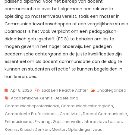
passend diploma. Voor het beroep van docent
communicatie is over het algemeen een relevante
opleiding op masterniveau vereist, zoals een master in
Communicatiewetenschappen of een vergelijkbare studie.
Daarnaast is het vaak verplicht om een pedagogisch-
didactisch getuigschrift (PDG) te behalen om les te
mogen geven in het hoger onderwijs. Een gedegen
academische achtergrond en de juiste kwalificaties zijn
essentieel om als docent communicatie aan de slag te
kunnen en studenten effectief te kunnen begeleiden in
hun leerproces.
Op
Apr 8, 2026
Laat Een Reactie Achter
Uncategorized
Tags
De
Academische Kennis
,
Begeleiding
,
Cruciale
Communicatieprofessional
,
Communicatiestrategieën
,
Rol
Competente Professionals
,
Creativiteit
,
Docent Communicatie
,
Van
Enthousiasme
,
Ervaring
,
Gids
,
Innovatie
,
Interactieve Lessen
,
De
Kennis
,
Kritisch Denken
,
Mentor
,
Opleidingsniveau
,