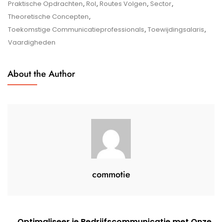
Docent
Praktische Opdrachten
,
Rol
,
Routes Volgen
,
Sector
,
Communicatie
Theoretische Concepten
,
In
Toekomstige Communicatieprofessionals
,
Toewijdingsalaris
,
Het
Vaardigheden
Vormen
Van
About the Author
Toekomstige
Professionals
commotie
Optimaliseer je Bedrijfscommunicatie met Onze