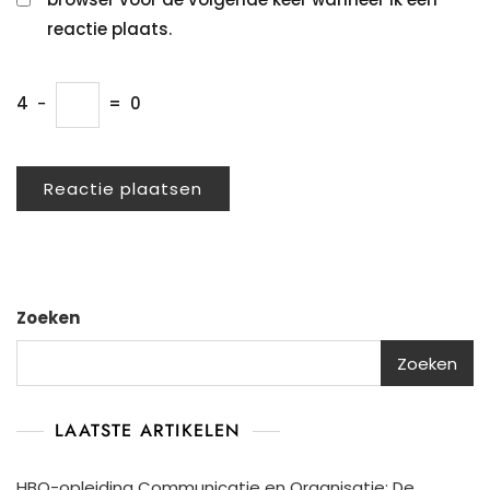
reactie plaats.
4
−
=
0
Zoeken
Zoeken
LAATSTE ARTIKELEN
HBO-opleiding Communicatie en Organisatie: De