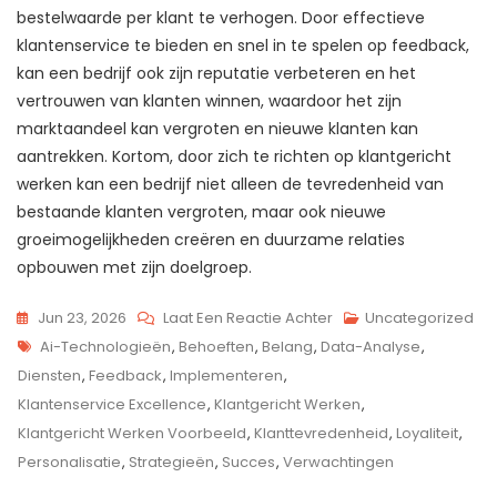
bestelwaarde per klant te verhogen. Door effectieve
klantenservice te bieden en snel in te spelen op feedback,
kan een bedrijf ook zijn reputatie verbeteren en het
vertrouwen van klanten winnen, waardoor het zijn
marktaandeel kan vergroten en nieuwe klanten kan
aantrekken. Kortom, door zich te richten op klantgericht
werken kan een bedrijf niet alleen de tevredenheid van
bestaande klanten vergroten, maar ook nieuwe
groeimogelijkheden creëren en duurzame relaties
opbouwen met zijn doelgroep.
Op
Jun 23, 2026
Laat Een Reactie Achter
Uncategorized
Tags
Voorbeeld
Ai-Technologieën
,
Behoeften
,
Belang
,
Data-Analyse
,
Van
Diensten
,
Feedback
,
Implementeren
,
Klantgericht
Klantenservice Excellence
,
Klantgericht Werken
,
Werken:
Klantgericht Werken Voorbeeld
,
Klanttevredenheid
,
Loyaliteit
,
Succesvolle
Personalisatie
,
Strategieën
,
Succes
,
Verwachtingen
Strategieën