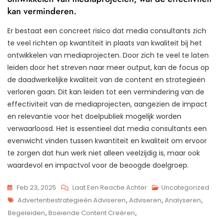
kan verminderen.
Er bestaat een concreet risico dat media consultants zich
te veel richten op kwantiteit in plaats van kwaliteit bij het
ontwikkelen van mediaprojecten. Door zich te veel te laten
leiden door het streven naar meer output, kan de focus op
de daadwerkelijke kwaliteit van de content en strategieën
verloren gaan. Dit kan leiden tot een vermindering van de
effectiviteit van de mediaprojecten, aangezien de impact
en relevantie voor het doelpubliek mogelijk worden
verwaarloosd. Het is essentieel dat media consultants een
evenwicht vinden tussen kwantiteit en kwaliteit om ervoor
te zorgen dat hun werk niet alleen veelzijdig is, maar ook
waardevol en impactvol voor de beoogde doelgroep.
Op
Feb 23, 2025
Laat Een Reactie Achter
Uncategorized
Tags
De
Advertentiestrategieën Adviseren
,
Adviseren
,
Analyseren
,
Cruciale
Begeleiden
,
Boeiende Content Creëren
,