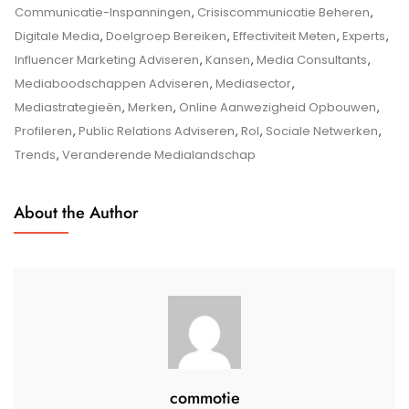
Rol
Communicatie-Inspanningen
,
Crisiscommunicatie Beheren
,
Van
Digitale Media
,
Doelgroep Bereiken
,
Effectiviteit Meten
,
Experts
,
Media
Influencer Marketing Adviseren
,
Kansen
,
Media Consultants
,
Consultants
Mediaboodschappen Adviseren
,
Mediasector
,
In
Mediastrategieën
,
Merken
,
Online Aanwezigheid Opbouwen
,
Het
Profileren
,
Public Relations Adviseren
,
Rol
,
Sociale Netwerken
,
Moderne
Trends
,
Veranderende Medialandschap
Medialandschap
About the Author
commotie