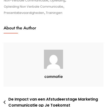
Communicatieve
Non-Verbale Communicatie
,
Opleiding
,
Vaardigheden
Opleiding Non Verbale Communicatie
,
Met
Presentatievaardigheden
,
Trainingen
Een
Opleiding
About the Author
Non-
Verbale
Communicatie
commotie
Berichtnavigatie
De Impact van een Afstudeerstage Marketing
Communicatie op Je Toekomst