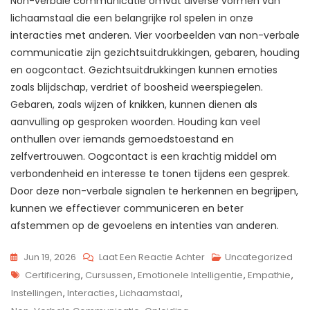
Non-verbale communicatie omvat diverse vormen van
lichaamstaal die een belangrijke rol spelen in onze
interacties met anderen. Vier voorbeelden van non-verbale
communicatie zijn gezichtsuitdrukkingen, gebaren, houding
en oogcontact. Gezichtsuitdrukkingen kunnen emoties
zoals blijdschap, verdriet of boosheid weerspiegelen.
Gebaren, zoals wijzen of knikken, kunnen dienen als
aanvulling op gesproken woorden. Houding kan veel
onthullen over iemands gemoedstoestand en
zelfvertrouwen. Oogcontact is een krachtig middel om
verbondenheid en interesse te tonen tijdens een gesprek.
Door deze non-verbale signalen te herkennen en begrijpen,
kunnen we effectiever communiceren en beter
afstemmen op de gevoelens en intenties van anderen.
Op
Jun 19, 2026
Laat Een Reactie Achter
Uncategorized
Tags
Verbeter
Certificering
,
Cursussen
,
Emotionele Intelligentie
,
Empathie
,
Je
Instellingen
,
Interacties
,
Lichaamstaal
,