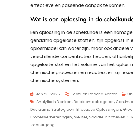
effectieve en passende aanpak te komen.
Wat is een oplossing in de scheikund
Een oplossing in de scheikunde is een homog
genaamd opgeloste stoffen, zijn opgelost in 
oplosmiddel kan water zijn, maar ook andere vl
verschillende concentraties hebben, afhankel
opgeloste stof en het volume van het oplosmid
chemische processen en reacties, en zijn esse
chemische systemen.
Op
Jan 23, 2025
Laat Een Reactie Achter
Un
Tags
De
Analytisch Denken
,
Beleidsmaatregelen
,
Continue
Kracht
Duurzame Strategieën
,
Effectieve Oplossingen
,
Groe
Van
Procesverbeteringen
,
Sleutel
,
Sociale Initiatieven
,
Su
Innovat
Vooruitgang
Oplossi