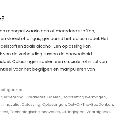
e?
een mengsel waarin een of meerdere stoffen,
een vloeistof of gas, genaamd het oplosmiddel. Het
oeistoffen zoals alcohol. Een oplossing kan
ijk van de verhouding tussen de hoeveelheid
del. Oplossingen spelen een cruciale rol in tal van
ntieel voor het begrijpen en manipuleren van
categorized
 Verbetering
,
Creativiteit
,
Doelen
,
Doorzettingsvermogen
,
i
,
Innovatie
,
Oplossing
,
Oplossingen
,
Out-Of-The-Box Denken
,
cces
,
Technologische Innovaties
,
Uitdagingen
,
Vaardigheid
,
ieve
ngen: