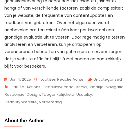
gebruikerservaring te behouden. Het exacte tijdsbestek
hangt af van verschillende factoren, zoals de complexiteit
van je website, de frequentie van contentupdates en
feedback van gebruikers. Over het algemeen wordt
aanbevolen om ten minste één keer per kwartaal een
grondige evaluatie uit te voeren. Door regelmatig te testen,
analyseren en verbeteren, kun je anticiperen op
veranderende behoeften van gebruikers en ervoor zorgen
dat je website efficiënt blijft functioneren en aantrekkelijk
blijft voor bezoekers.
Op
Jun 4, 2025
Laat Een Reactie Achter
Uncategorized
Tags
Optimaliseer
Call-To-Actions
,
Gebruiksvriendelijkheid
,
Laadtijd
,
Navigatie
,
De
Responsief Design
,
Toegankelijkheid
,
Usability
,
Gebruiksvriendelijkheid
Usability Website
,
Verbetering
Van
Jouw
About the Author
Website