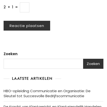
2
×
1
=
Zoeken
Zoeken
LAATSTE ARTIKELEN
HBO-opleiding Communicatie en Organisatie: De
Sleutel tot Succesvolle Bedrijfscommunicatie
De Kracht van Klantgericht en Klantvriendelijk Handelen