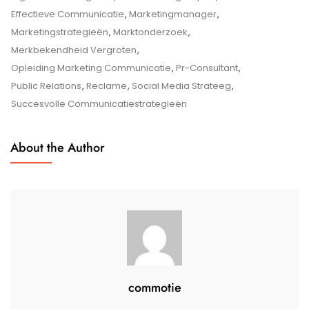
De
Effectieve Communicatie
,
Marketingmanager
,
Sleutel
Marketingstrategieën
,
Marktonderzoek
,
Tot
Merkbekendheid Vergroten
,
Succes
Opleiding Marketing Communicatie
,
Pr-Consultant
,
In
Public Relations
,
Reclame
,
Social Media Strateeg
,
Opleiding
Succesvolle Communicatiestrategieën
About the Author
commotie