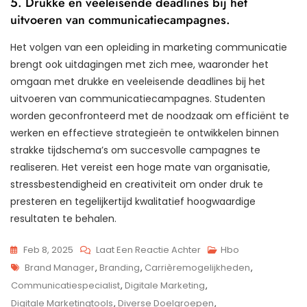
5. Drukke en veeleisende deadlines bij het
uitvoeren van communicatiecampagnes.
Het volgen van een opleiding in marketing communicatie
brengt ook uitdagingen met zich mee, waaronder het
omgaan met drukke en veeleisende deadlines bij het
uitvoeren van communicatiecampagnes. Studenten
worden geconfronteerd met de noodzaak om efficiënt te
werken en effectieve strategieën te ontwikkelen binnen
strakke tijdschema’s om succesvolle campagnes te
realiseren. Het vereist een hoge mate van organisatie,
stressbestendigheid en creativiteit om onder druk te
presteren en tegelijkertijd kwalitatief hoogwaardige
resultaten te behalen.
Op
Feb 8, 2025
Laat Een Reactie Achter
Hbo
Tags
Mastering
Brand Manager
,
Branding
,
Carrièremogelijkheden
,
Marketing
Communicatiespecialist
,
Digitale Marketing
,
Communicatie:
Digitale Marketingtools
,
Diverse Doelgroepen
,