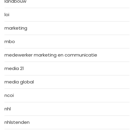
landbouw
loi
marketing
mbo
medewerker marketing en communicatie
media 21
media global
ncoi
nhl
nhlstenden