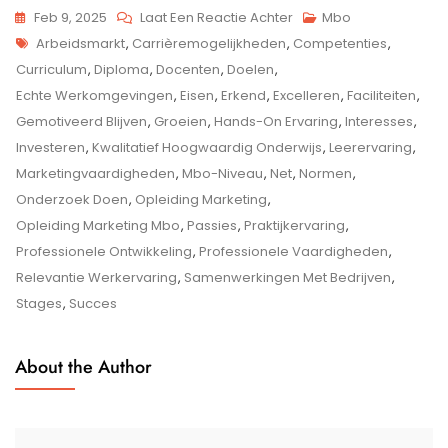
Op
Feb 9, 2025
Laat Een Reactie Achter
Mbo
Tags
Ontdek
Arbeidsmarkt
,
Carrièremogelijkheden
,
Competenties
,
De
Curriculum
,
Diploma
,
Docenten
,
Doelen
,
Voordelen
Echte Werkomgevingen
,
Eisen
,
Erkend
,
Excelleren
,
Faciliteiten
,
Van
Gemotiveerd Blijven
,
Groeien
,
Hands-On Ervaring
,
Interesses
,
Een
Investeren
,
Kwalitatief Hoogwaardig Onderwijs
,
Leerervaring
,
Opleiding
Marketingvaardigheden
,
Mbo-Niveau
,
Net
,
Normen
,
Marketing
Onderzoek Doen
,
Opleiding Marketing
,
Op
Opleiding Marketing Mbo
,
Passies
,
Praktijkervaring
,
MBO-
Professionele Ontwikkeling
,
Professionele Vaardigheden
,
Niveau
Relevantie Werkervaring
,
Samenwerkingen Met Bedrijven
,
Stages
,
Succes
About the Author