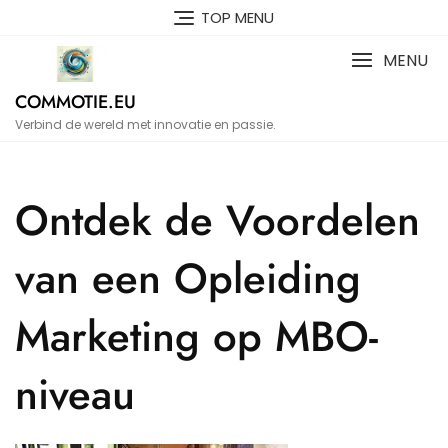
Naar
TOP MENU
de
inhoud
MENU
gaan
COMMOTIE.EU
Verbind de wereld met innovatie en passie.
Ontdek de Voordelen
van een Opleiding
Marketing op MBO-
niveau