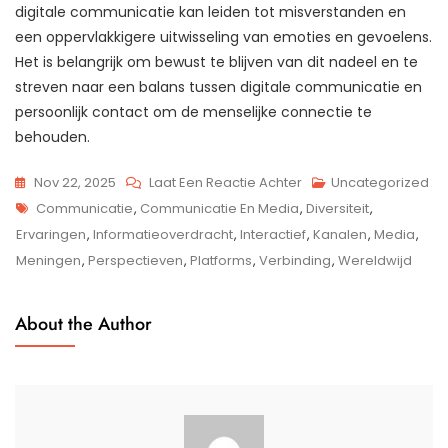
digitale communicatie kan leiden tot misverstanden en
een oppervlakkigere uitwisseling van emoties en gevoelens.
Het is belangrijk om bewust te blijven van dit nadeel en te
streven naar een balans tussen digitale communicatie en
persoonlijk contact om de menselijke connectie te
behouden.
Op
Nov 22, 2025
Laat Een Reactie Achter
Uncategorized
Tags
De
Communicatie
,
Communicatie En Media
,
Diversiteit
,
Invloed
Ervaringen
,
Informatieoverdracht
,
Interactief
,
Kanalen
,
Media
,
Van
Meningen
,
Perspectieven
,
Platforms
,
Verbinding
,
Wereldwijd
Communicatie
En
About the Author
Media
Op
De
Samenleving