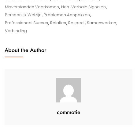
Effectieve
Misverstanden Voorkomen
,
Non-Verbale Signalen
,
Communicatie
Persoonlijk Welzijn
,
Problemen Aanpakken
,
Tussen
Professioneel Succes
,
Relaties
,
Respect
,
Samenwerken
,
Mensen
Verbinding
About the Author
commotie