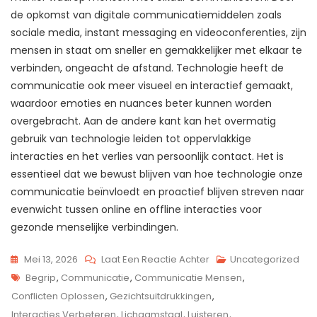
de opkomst van digitale communicatiemiddelen zoals
sociale media, instant messaging en videoconferenties, zijn
mensen in staat om sneller en gemakkelijker met elkaar te
verbinden, ongeacht de afstand. Technologie heeft de
communicatie ook meer visueel en interactief gemaakt,
waardoor emoties en nuances beter kunnen worden
overgebracht. Aan de andere kant kan het overmatig
gebruik van technologie leiden tot oppervlakkige
interacties en het verlies van persoonlijk contact. Het is
essentieel dat we bewust blijven van hoe technologie onze
communicatie beïnvloedt en proactief blijven streven naar
evenwicht tussen online en offline interacties voor
gezonde menselijke verbindingen.
Op
Mei 13, 2026
Laat Een Reactie Achter
Uncategorized
Tags
De
Begrip
,
Communicatie
,
Communicatie Mensen
,
Impact
Conflicten Oplossen
,
Gezichtsuitdrukkingen
,
Van
Interacties Verbeteren
,
Lichaamstaal
,
Luisteren
,