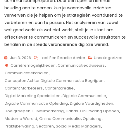
communicatieprojecten. Door een open en lerende
houding aan te nemen, kun je waardevolle inzichten
verwerven die je helpen om je strategieën voortdurend te
verbeteren en aan te passen. Het analyseren van zowel
wat goed werkt als wat niet werkt, stelt je in staat om
effectiever te communiceren en succesvolle resultaten te
behalen in de steeds veranderende digitale wereld.
Op
Jun 3, 2026
Laat Een Reactie Achter
Uncategorized
Tags
De
Carrièremogelijkheden
,
Communicatieadviseurs
,
Belangrijkheid
Communicatiekanalen
,
Van
Concepten Achter Digitale Communicatie Begrijpen
,
Een
Content Marketeers
,
Contentcreatie
,
Digitale
Digital Marketing Specialisten
,
Digitale Communicatie
,
Communicatie
Digitale Communicatie Opleiding
,
Digitale Vaardigheden
,
Opleiding
Doelgroepen
,
E-Mailmarketing
,
Hands-On Ervaring Opdoen
,
In
Moderne Wereld
,
Online Communicatie
,
Opleiding
,
De
Praktijkervaring
,
Sectoren
,
Social Media Managers
,