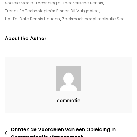
Moderne
Sociale Media
,
Technologie
,
Theoretische Kennis
,
Samenleving
Trends En Technologieën Binnen Dit Vakgebied
,
Up-To-Date Kennis Houden
,
Zoekmachineoptimalisatie Seo
About the Author
commotie
Berichtnavigatie
Ontdek de Voordelen van een Opleiding in