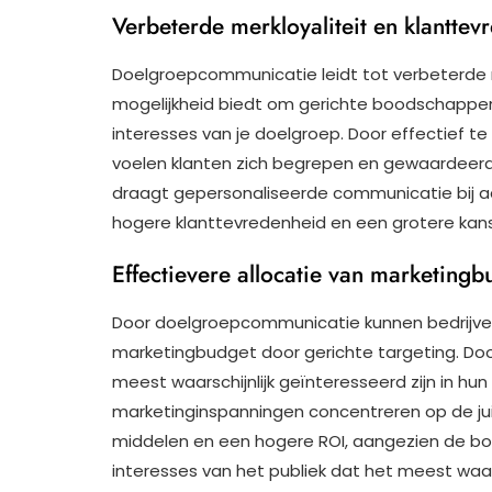
Verbeterde merkloyaliteit en klanttev
Doelgroepcommunicatie leidt tot verbeterde m
mogelijkheid biedt om gerichte boodschappen 
interesses van je doelgroep. Door effectief t
voelen klanten zich begrepen en gewaardeerd, 
draagt gepersonaliseerde communicatie bij aan
hogere klanttevredenheid en een grotere kan
Effectievere allocatie van marketingb
Door doelgroepcommunicatie kunnen bedrijven 
marketingbudget door gerichte targeting. Door
meest waarschijnlijk geïnteresseerd zijn in hu
marketinginspanningen concentreren op de juis
middelen en een hogere ROI, aangezien de 
interesses van het publiek dat het meest waarsc