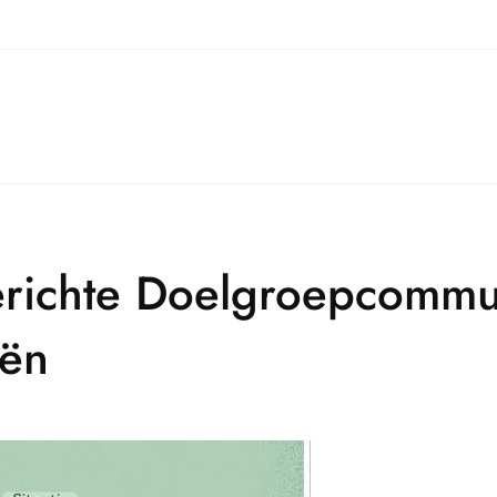
richte Doelgroepcommun
eën