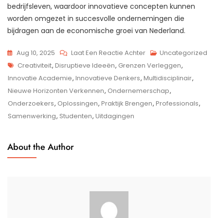
bedrijfsleven, waardoor innovatieve concepten kunnen
worden omgezet in succesvolle ondernemingen die
bijdragen aan de economische groei van Nederland.
Op
Aug 10, 2025
Laat Een Reactie Achter
Uncategorized
Tags
De
Creativiteit
,
Disruptieve Ideeën
,
Grenzen Verleggen
,
Innovatie
Innovatie Academie
,
Innovatieve Denkers
,
Multidisciplinair
,
Academie:
Nieuwe Horizonten Verkennen
,
Ondernemerschap
,
Broeinest
Onderzoekers
,
Oplossingen
,
Praktijk Brengen
,
Professionals
,
Van
Samenwerking
,
Studenten
,
Uitdagingen
Creativiteit
En
About the Author
Vernieuwing