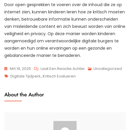
Door open gesprekken te voeren over de inhoud die ze op
internet zien, kunnen kinderen leren hoe ze kritisch moeten
denken, betrouwbare informatie kunnen onderscheiden
van misleidende content en zich bewust worden van online
veiligheid en privacy. Op deze manier worden kinderen
aangemoedigd om verantwoordelijke digitale burgers te
worden en hun online ervaringen op een gezonde en
gebalanceerde manier te benaderen.
Op
Mrt 19, 2025
Laat Een Reactie Achter
Uncategorized
Tags
De
Digitale Tijdperk
,
Kritisch Evalueren
Kracht
Van
About the Author
Media
Smart:
Slimme
Consumptie
In