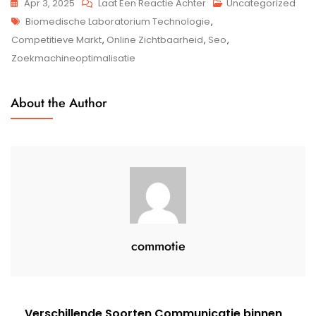
Op
Apr 3, 2025
Laat Een Reactie Achter
Uncategorized
Tags
Optimalisatie
Biomedische Laboratorium Technologie
,
Van
Competitieve Markt
,
Online Zichtbaarheid
,
Seo
,
SEO
Zoekmachineoptimalisatie
Voor
Media:
About the Author
De
Sleutel
Tot
Online
Succes
commotie
Berichtnavigatie
Verschillende Soorten Communicatie binnen