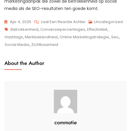
marketingaanpak die zowel de betrokkenheid op social
media als de SEO-resultaten ten goede komt.
Op
Apr 4, 2025
Laat Een Reactie Achter
Uncategorized
Tags
Optimaliseer
Betrokkenheid
,
Conversiepercentages
,
Effectiviteit
,
Je
Hashtags
,
Merkbekendheid
,
Online Marketingstrategie
,
Seo
,
Online
Social Media
,
Zichtbaarheid
Aanwezigheid:
De
About the Author
Synergie
Tussen
SEO
En
Social
Media
commotie