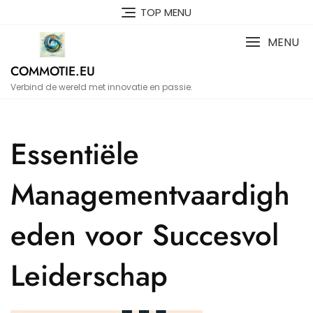
Naar
TOP MENU
de
inhoud
MENU
gaan
COMMOTIE.EU
Verbind de wereld met innovatie en passie.
Essentiële
Managementvaardigh
eden voor Succesvol
Leiderschap