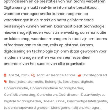
optimaliseren en de prestaties van hun teams verbeteren.
Digitalisering maakt real-time informatie beschikbaar,
waardoor managers sneller kunnen reageren op
veranderingen in de markt en beter geïnformeerde
beslissingen kunnen nemen. Daarnaast biedt technologie
nieuwe mogelijkheden voor samenwerking, communicatie
en leiderschap, waardoor managers in staat zijn om teams
effectiever aan te sturen, zelfs op afstand. Kortom,
digitalisering en technologie zijn onmisbaar geworden voor
modern management en vormen een essentieel
onderdeel van het succes van elke organisatie.
Op
Apr 24, 2025
Laat Een Reactie Achter
Uncategorized
Tags
Essentiële
Bedrijfstransformatie
,
Belangrijk
,
Besluitvaardigheid
,
Managementvaardig
Communicatie
,
Communicatieve Vaardigheden
,
Voor
Conflictbeheersing
,
Controleren
,
Coördineren
,
Data-Analyse
,
Succesvol
Digitale Vaardigheden
,
Doelen
,
Groei
,
Kunstmatige Intelligentie
,
Leiderschap
Leiderschapsvaardigheden
,
Managementstijlen
,
Manager
,