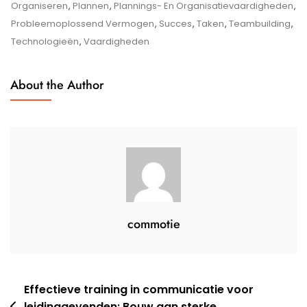
Organiseren
,
Plannen
,
Plannings- En Organisatievaardigheden
,
Probleemoplossend Vermogen
,
Succes
,
Taken
,
Teambuilding
,
Technologieën
,
Vaardigheden
About the Author
commotie
Berichtnavigatie
Effectieve training in communicatie voor
leidinggevenden: Bouw aan sterke