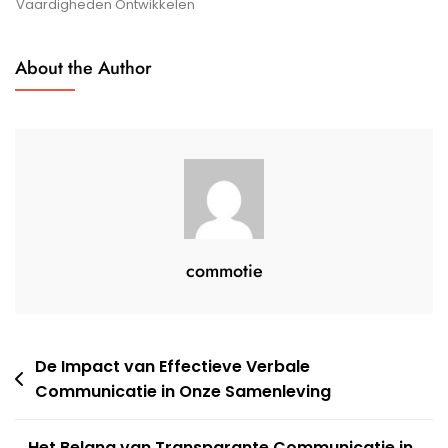
Communicatievaardig
Vaardigheden Ontwikkelen
About the Author
commotie
Berichtnavigatie
De Impact van Effectieve Verbale
Communicatie in Onze Samenleving
Het Belang van Transparante Communicatie in