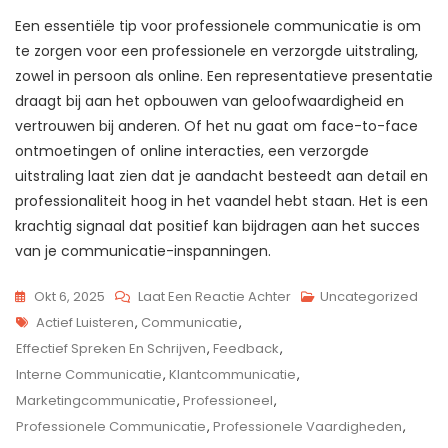
Een essentiële tip voor professionele communicatie is om
te zorgen voor een professionele en verzorgde uitstraling,
zowel in persoon als online. Een representatieve presentatie
draagt bij aan het opbouwen van geloofwaardigheid en
vertrouwen bij anderen. Of het nu gaat om face-to-face
ontmoetingen of online interacties, een verzorgde
uitstraling laat zien dat je aandacht besteedt aan detail en
professionaliteit hoog in het vaandel hebt staan. Het is een
krachtig signaal dat positief kan bijdragen aan het succes
van je communicatie-inspanningen.
Op
Okt 6, 2025
Laat Een Reactie Achter
Uncategorized
Tags
Optimaliseer
Actief Luisteren
,
Communicatie
,
Uw
Effectief Spreken En Schrijven
,
Feedback
,
Bedrijf
Interne Communicatie
,
Klantcommunicatie
,
Met
Marketingcommunicatie
,
Professioneel
,
Professionele
Professionele Communicatie
,
Professionele Vaardigheden
,