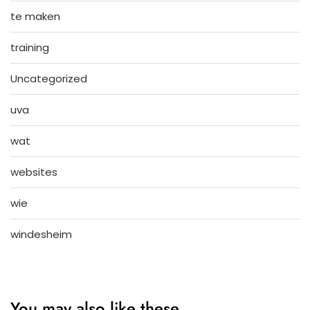
te maken
training
Uncategorized
uva
wat
websites
wie
windesheim
You may also like these