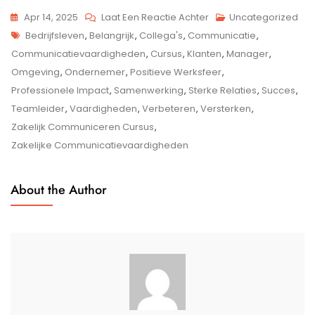
Op
Apr 14, 2025
Laat Een Reactie Achter
Uncategorized
Tags
Ontwikkel
Bedrijfsleven
,
Belangrijk
,
Collega's
,
Communicatie
,
Je
Communicatievaardigheden
,
Cursus
,
Klanten
,
Manager
,
Professionele
Omgeving
,
Ondernemer
,
Positieve Werksfeer
,
Vaardigheden
Professionele Impact
,
Samenwerking
,
Sterke Relaties
,
Succes
,
Met
Teamleider
,
Vaardigheden
,
Verbeteren
,
Versterken
,
Een
Zakelijk Communiceren Cursus
,
Zakelijk
Zakelijke Communicatievaardigheden
Communiceren
Cursus
About the Author