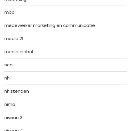
mbo
medewerker marketing en communicatie
media 21
media global
ncoi
nhl
nhlstenden
nima
niveau 2
niveau 4