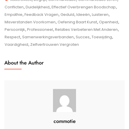
Kunst
Conflicten
,
Duidelijkheid
,
Effectief Overbrengen Boodschap
,
Van
Empathie
,
Feedback Vragen
,
Geduld
,
Ideeën
,
Luisteren
,
Communicatie
Misverstanden Voorkomen
,
Oefening Baart Kunst
,
Openheid
,
Leren:
Persoonlijk
,
Professioneel
,
Relaties Verbeteren Met Anderen
,
Bouw
Respect
,
Samenwerkingsverbanden
,
Succes
,
Toewijding
,
Sterke
Vaardigheid
,
Zelfvertrouwen Vergroten
Verbindingen
Op
About the Author
Met
Effectieve
Communicatie
commotie