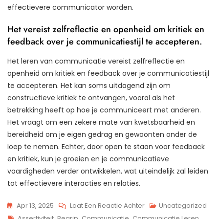
effectievere communicator worden.
Het vereist zelfreflectie en openheid om kritiek en
feedback over je communicatiestijl te accepteren.
Het leren van communicatie vereist zelfreflectie en
openheid om kritiek en feedback over je communicatiestijl
te accepteren. Het kan soms uitdagend zijn om
constructieve kritiek te ontvangen, vooral als het
betrekking heeft op hoe je communiceert met anderen.
Het vraagt om een zekere mate van kwetsbaarheid en
bereidheid om je eigen gedrag en gewoonten onder de
loep te nemen. Echter, door open te staan voor feedback
en kritiek, kun je groeien en je communicatieve
vaardigheden verder ontwikkelen, wat uiteindelijk zal leiden
tot effectievere interacties en relaties.
Op
Apr 13, 2025
Laat Een Reactie Achter
Uncategorized
Tags
De
Assertiviteit
,
Begrip
,
Communicatie
,
Communicatie Leren
,