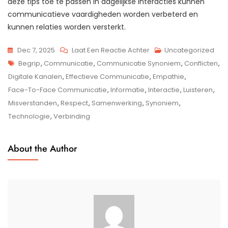
deze tips toe te passen in dagelijkse interacties kunnen
communicatieve vaardigheden worden verbeterd en
kunnen relaties worden versterkt.
Op
Dec 7, 2025
Laat Een Reactie Achter
Uncategorized
Tags
Communicatie:
Begrip
,
Communicatie
,
Communicatie Synoniem
,
Conflicten
,
Het
Digitale Kanalen
,
Effectieve Communicatie
,
Empathie
,
Synoniem
Face-To-Face Communicatie
,
Informatie
,
Interactie
,
Luisteren
,
Voor
Misverstanden
,
Respect
,
Samenwerking
,
Synoniem
,
Verbinding
Technologie
,
Verbinding
En
Begrip
About the Author